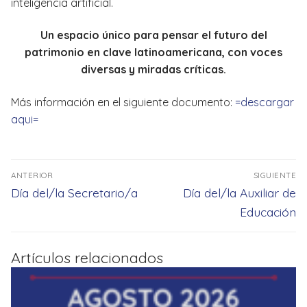
inteligencia artificial.
Un espacio único para pensar el futuro del
patrimonio en clave latinoamericana, con voces
diversas y miradas críticas.
Más información en el siguiente documento:
=descargar
aqui=
Navegación
ANTERIOR
SIGUIENTE
de
Entrada
Entrada
Día del/la Secretario/a
Día del/la Auxiliar de
entradas
anterior:
siguiente:
Educación
Artículos relacionados