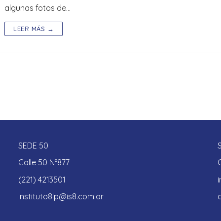
algunas fotos de…
LEER MÁS →
SEDE 50
Calle 50 N°877
(221) 4213501
instituto8lp@is8.com.ar