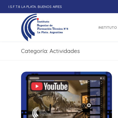
Ir
I.S.F.T.8 LA PLATA. BUENOS AIRES
al
contenido
INSTITUTO
Categoría:
Actividades