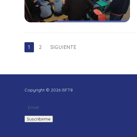
Paginación
1
2
SIGUIENTE
de
entradas
Copyright © 2026 ISFT8