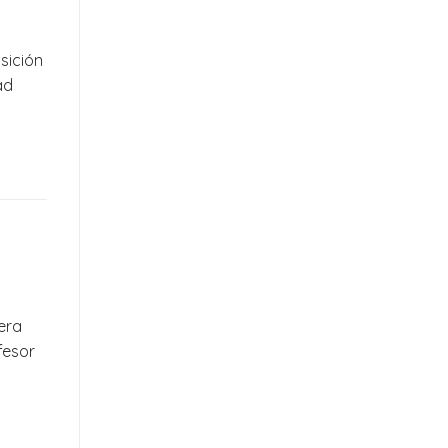
sición
ad
rera
fesor