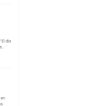
El día
de…
 en
os