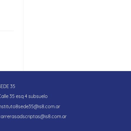
SEDE 35
Calle 35 esq 4 subsuelo
instituto8sede35@is8.com.ar
carrerasadscriptas@is8.com.ar