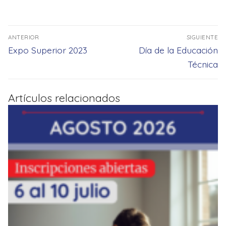
Navegación
ANTERIOR
SIGUIENTE
de
Entrada
Entrada
Expo Superior 2023
Día de la Educación
entradas
anterior:
siguiente:
Técnica
Artículos relacionados