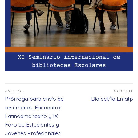
Navegación
ANTERIOR
SIGUIENTE
de
Entrada
Entrada
Prórroga para envío de
Día del/la Ematp
entradas
anterior:
siguiente:
resúmenes. Encuentro
Latinoamericano y IX
Foro de Estudiantes y
Jóvenes Profesionales