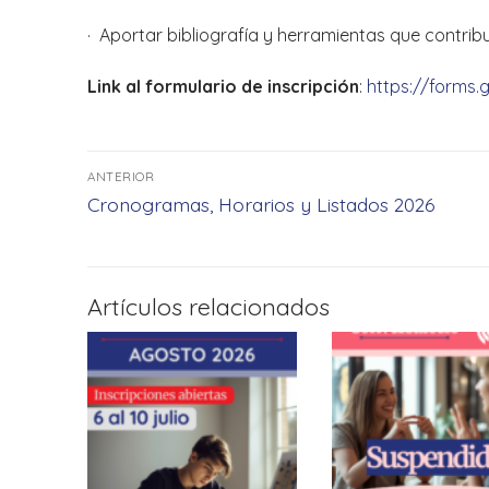
· Aportar bibliografía y herramientas que contrib
Link al formulario de inscripción
:
https://forms
Navegación
ANTERIOR
de
Entrada
Cronogramas, Horarios y Listados 2026
anterior:
entradas
Artículos relacionados