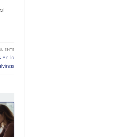
al.
GUIENTE
s en la
lvinas