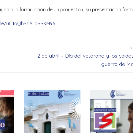
uyan a la formulación de un proyecto y su presentación form
.gle/uCTqQhSz7CoBBKM96
SI
Entrada
2 de abril – Día del veterano y los caído
siguiente:
guerra de Ma