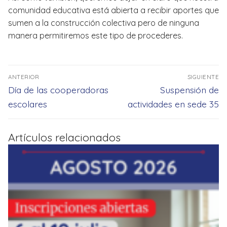
comunidad educativa está abierta a recibir aportes que
sumen a la construcción colectiva pero de ninguna
manera permitiremos este tipo de procederes.
Navegación
ANTERIOR
SIGUIENTE
de
Entrada
Entrada
Día de las cooperadoras
Suspensión de
entradas
anterior:
siguiente:
escolares
actividades en sede 35
Artículos relacionados