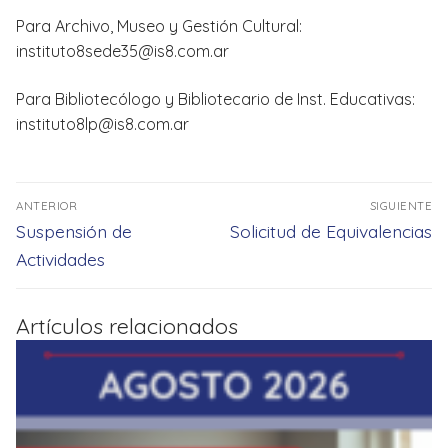
Para Archivo, Museo y Gestión Cultural:
instituto8sede35@is8.com.ar
Para Bibliotecólogo y Bibliotecario de Inst. Educativas:
instituto8lp@is8.com.ar
Navegación
ANTERIOR
SIGUIENTE
de
Entrada
Entrada
Suspensión de
Solicitud de Equivalencias
entradas
anterior:
siguiente:
Actividades
Artículos relacionados