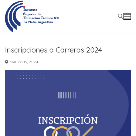
Ir
al
contenido
Buscar:
Inscripciones a Carreras 2024
MARZO 19, 2024