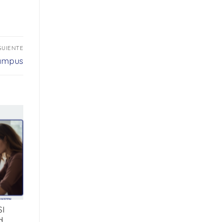
GUIENTE
Campus
SI
d