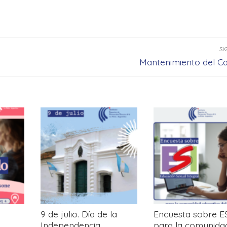
SI
Entrada
Mantenimiento del 
siguiente:
9 de julio. Día de la
Encuesta sobre E
Independencia
para la comunida