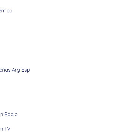
démico
Señas Arg-Esp
ón Radio
ón TV