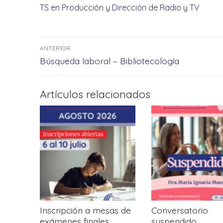
TS en Producción y Dirección de Radio y TV
Navegación
ANTERIOR
de
Entrada
Búsqueda laboral – Bibliotecología
anterior:
entradas
Artículos relacionados
Inscripción a mesas de
Conversatorio
exámenes finales.
suspendido