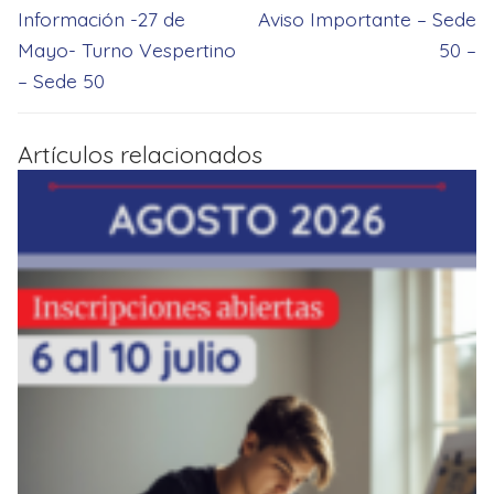
de
Entrada
Entrada
Información -27 de
Aviso Importante – Sede
entradas
anterior:
siguiente:
Mayo- Turno Vespertino
50 –
– Sede 50
Artículos relacionados