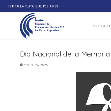
Ir
I.S.F.T.8 LA PLATA. BUENOS AIRES
al
contenido
INSTITUTO
Día Nacional de la Memoria
MARZO 26, 2025