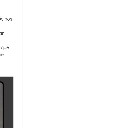
ue nos
tan
s que
ue