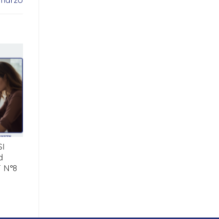
SI
d
T N°8