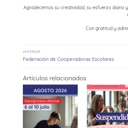
Agradecemos su creatividad, su esfuerzo diario y
Con gratitud y admi
Navegación
ANTERIOR
de
Entrada
Federación de Cooperadoras Escolares
anterior:
entradas
Artículos relacionados