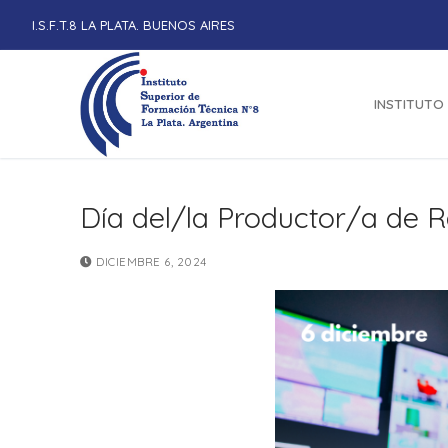
Ir
I.S.F.T.8 LA PLATA. BUENOS AIRES
al
contenido
INSTITUTO
Día del/la Productor/a de 
DICIEMBRE 6, 2024