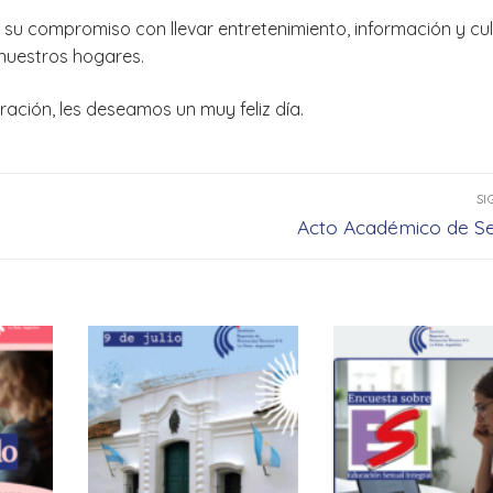
 su compromiso con llevar entretenimiento, información y cul
nuestros hogares.
ración, les deseamos un muy feliz día.
SI
Entrada
Acto Académico de S
siguiente: