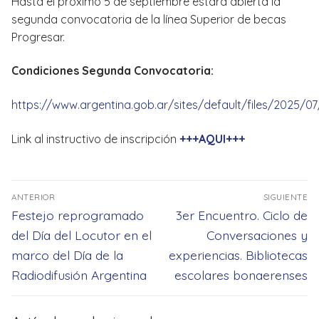
Hasta el próximo 5 de septiembre estará abierta la
segunda convocatoria de la línea Superior de becas
Progresar.
Condiciones Segunda Convocatoria:
https://www.argentina.gob.ar/sites/default/files/2025/
Link al instructivo de inscripción
+++AQUI+++
Navegación
ANTERIOR
SIGUIENTE
de
Entrada
Entrada
Festejo reprogramado
3er Encuentro. Ciclo de
entradas
anterior:
siguiente:
del Día del Locutor en el
Conversaciones y
marco del Día de la
experiencias. Bibliotecas
Radiodifusión Argentina
escolares bonaerenses