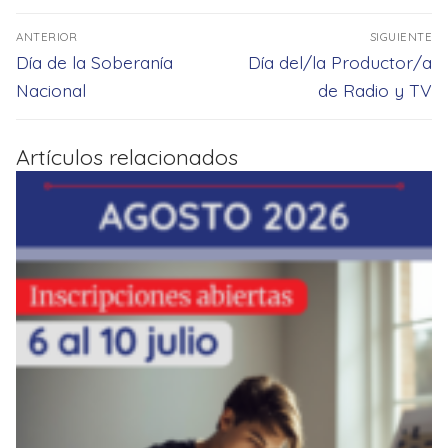
Navegación
ANTERIOR
SIGUIENTE
de
Entrada
Entrada
Día de la Soberanía
Día del/la Productor/a
entradas
anterior:
siguiente:
Nacional
de Radio y TV
Artículos relacionados