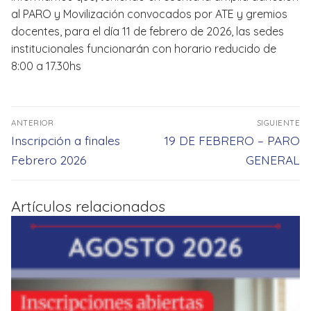
al PARO y Movilización convocados por ATE y gremios
docentes, para el día 11 de febrero de 2026, las sedes
institucionales funcionarán con horario reducido de
8:00 a 17.30hs
Navegación
ANTERIOR
SIGUIENTE
de
Entrada
Entrada
Inscripción a finales
19 DE FEBRERO – PARO
entradas
anterior:
siguiente:
Febrero 2026
GENERAL
Artículos relacionados