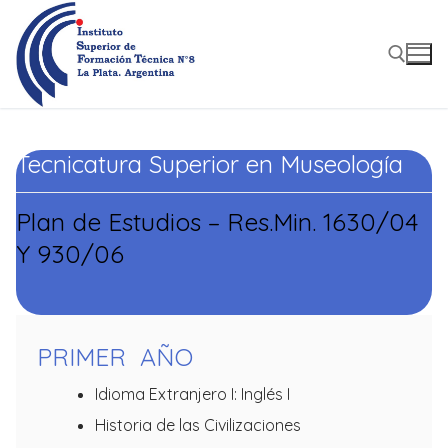
Ir
al
contenido
Buscar:
Tecnicatura Superior en Museología
Plan de Estudios – Res.Min. 1630/04
Y 930/06
PRIMER AÑO
Idioma Extranjero I: Inglés I
Historia de las Civilizaciones