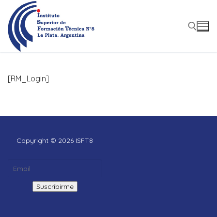
Ir
al
contenido
Buscar:
[RM_Login]
Copyright © 2026 ISFT8