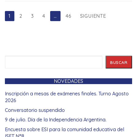
Paginación
1
2
3
4
…
46
SIGUIENTE
de
entradas
Buscar
BUSCAR
NOVEDADES
Inscripción a mesas de exámenes finales. Turno Agosto
2026
Conversatorio suspendido
9 de julio. Día de la Independencia Argentina.
Encuesta sobre ESI para la comunidad educativa del
ISFT N°8